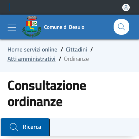
Comune di Desulo
Home servizi online
/
Cittadini
/
Atti amministrativi
/
Ordinanze
Consultazione
ordinanze
Cerca il documento e consulta il dettaglio
Ricerca